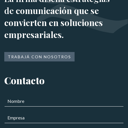
de
comunicación que se
convierten en soluciones
empresariales.
TRABAJÁ CON NOSOTROS
Contacto
N
o
m
*
E
b
C
m
r
o
p
e