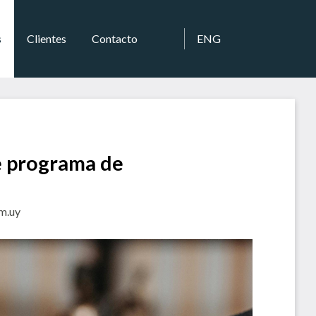
s
Clientes
Contacto
ENG
e programa de
om.uy