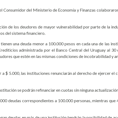
l Consumidor del Ministerio de Economía y Finanzas colaboraron en
uación de los deudores de mayor vulnerabilidad por parte de la ind
os del sistema financiero.
tienen una deuda menor a 100.000 pesos en cada una de las insti
Crediticios administrada por el Banco Central del Uruguay al 30
udores que estén en las mismas condiciones de incobrabilidad y an
a $ 5.000, las instituciones renunciarán al derecho de ejercer el c
itución se podrán refinanciar en cuotas sin ninguna actualización d
.000 deudas correspondientes a 100.000 personas, mientras que 4
gan deudas en más de una institución tendrán la posibilidad de a