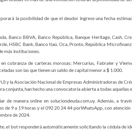
orará la posibilidad de que el deudor ingrese una fecha estimada
nda, Banco BBVA, Banco República, Banque Heritage, Cash, Credis
rde, HSBC Bank, Banco Itaú, Oca, Pronto, República Microfinanza
e más instituciones.
 en cobranza de carteras morosas: Mercurius, Fabraler y Viemve
celadas son las que tienen un saldo de capital menor a $ 1.000.
PU)
y la Asociación Nacional de Empresas Administradoras de Crédi
ra conjunta, han hecho una convocatoria abierta a todas aquellas
ciar de manera online en soluciondeuda.com.uy. Además, a trav
nes de 9 a 19 horas y el 092 20 24 44 porWhatsApp, con atención l
iembre de 2024.
te, el bot responderá automáticamente solicitando la cédula de iden