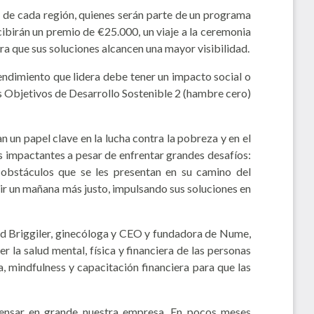
co de cada región, quienes serán parte de un programa
cibirán un premio de €25.000, un viaje a la ceremonia
ara que sus soluciones alcancen una mayor visibilidad.
rendimiento que lidera debe tener un impacto social o
los Objetivos de Desarrollo Sostenible 2 (hambre cero)
 un papel clave en la lucha contra la pobreza y en el
impactantes a pesar de enfrentar grandes desafíos:
s obstáculos que se les presentan en su camino del
 un mañana más justo, impulsando sus soluciones en
rid Briggiler, ginecóloga y CEO y fundadora de Nume,
la salud mental, física y financiera de las personas
, mindfulness y capacitación financiera para que las
pensar en grande nuestra empresa. En pocos meses