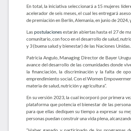
En total, la iniciativa seleccionará a 15 mujeres lí
acelerador de seis meses, el cual les entregará ases
de premiación en Berlín, Alemania, en junio de 2024, 
Las
postulaciones
estarán abiertas hasta el 27 de ma
comunitario, con foco en el desarrollo de salud, nutr
y 3 (buena salud y bienestar) de las Naciones Unidas.
Patricia Angulo, Managing Director de Bayer Urugu
avance del desarrollo de las comunidades donde viv
la financiación, la discriminación y la falta de 
emprendimiento social.
Con el Women Empowerment Aw
materia de salud, nutrición y agricultura”.
En su versión 2023, la cual incorporó por primera v
plataforma que potencia el bienestar de las persona
para que ellas dediquen su tiempo a expresar su mej
personas puedan construir una vida plena, alcanzand
“Haber ganado y participado de los programas de