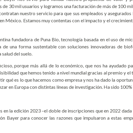
 de 30 mil usuarios y logramos una facturación de más de 100 mil
contratan nuestro servicio para que sus empleados y asegurados
n en México. Estamos muy contentas con el impacto y el crecimiento
gentina fundadora de Puna Bio, tecnología basada en el uso de m
ra de una forma sustentable con soluciones innovadoras de biofe
 salud del suelo.
cioso, porque más allá de lo económico, que nos ha ayudado para
isibilidad que hemos tenido a nivel mundial gracias al premio y el
tir qué es lo que hacemos como empresa y nos ha dado la oportun
zar en Europa con distintas líneas de investigación. Ha sido 100% 
es en la edición 2023 –el doble de inscripciones que en 2022 dada 
ción Bayer para conocer las razones que impulsaron a estas empr