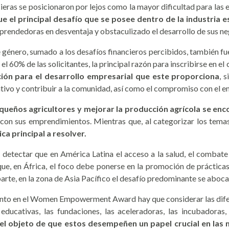
cieras se posicionaron por lejos como la mayor dificultad para las
ue el principal desafío que se posee dentro de la industria e
mprendedoras en desventaja y obstaculizado el desarrollo de sus ne
 género, sumado a los desafíos financieros percibidos, también fue
l 60% de las solicitantes, la principal razón para inscribirse en el
ión para el desarrollo empresarial que este proporciona
, 
cativo y contribuir a la comunidad, así como el compromiso con el 
queños agricultores y mejorar la producción agrícola se enco
con sus emprendimientos. Mientras que, al categorizar los temas
ca principal a resolver.
o detectar que en América Latina el acceso a la salud, el combat
que, en África, el foco debe ponerse en la promoción de prácticas
u parte, en la zona de Asia Pacífico el desafío predominante se aboc
tanto en el Women Empowerment Award hay que considerar las diferen
 educativas, las fundaciones, las aceleradoras, las incubadoras
el objeto de que estos desempeñen un papel crucial en las