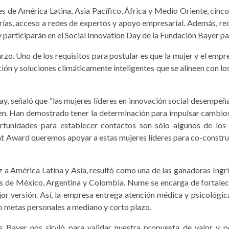
deres de América Latina, Asia Pacífico, África y Medio Oriente, cin
orías, acceso a redes de expertos y apoyo empresarial. Además, re
y participarán en el Social Innovation Day de la Fundación Bayer p
rzo. Uno de los requisitos para postular es que la mujer y el emp
ición y soluciones climáticamente inteligentes que se alineen con 
ay, señaló que
“las mujeres líderes en innovación social desempeñan
en.
Han demostrado tener la determinación para impulsar cambios 
oportunidades para establecer contactos son sólo algunos de lo
ard queremos apoyar a estas mujeres líderes para co-construir
ez a América Latina y Asía, resultó como una de las ganadoras Ing
s de México, Argentina y Colombia. Nume se encarga de fortalecer 
or versión. Así, la empresa entrega atención médica y psicológica
o metas personales a mediano y corto plazo.
 Bayer nos sirvió para validar nuestra propuesta de valor y 