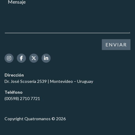
r
r
r
e
e
*
e
n
o
s
s
e
a
a
l
*
j
e
e
c
*
t
ENVIAR
r
ó
n
i
c
Dirección
o
Dr. José Scosería 2539 | Montevideo – Uruguay
*
Teléfono
(00598) 2710 7721
Copyright Quatromanos © 2026