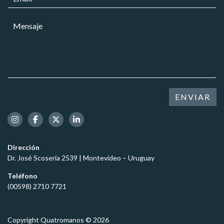
ó
o
l
n
r
a
i
M
r
r
c
e
e
*
o
n
o
*
s
e
a
l
j
e
e
c
*
t
ENVIAR
r
ó
n
i
c
Dirección
o
Dr. José Scosería 2539 | Montevideo – Uruguay
*
Teléfono
(00598) 2710 7721
Copyright Quatromanos © 2026