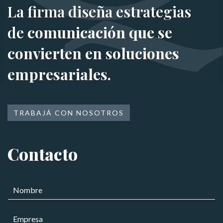
La firma diseña estrategias
de
comunicación que se
convierten en soluciones
empresariales.
TRABAJÁ CON NOSOTROS
Contacto
N
o
m
E
b