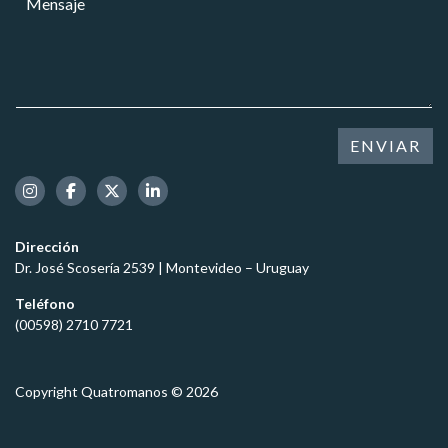
r
e
e
e
*
c
n
o
t
s
e
r
a
l
ó
j
e
n
e
c
i
*
t
ENVIAR
c
r
o
ó
C
n
a
i
r
c
Dirección
g
o
Dr. José Scosería 2539 | Montevideo – Uruguay
o
*
Teléfono
(00598) 2710 7721
Copyright Quatromanos © 2026