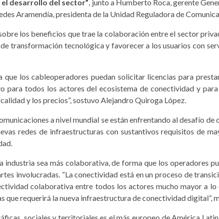
 el desarrollo del sector”
, junto a Humberto Roca, gerente Gener
edes Aramendía, presidenta de la Unidad Reguladora de Comunic
sobre los beneficios que trae la colaboración entre el sector priv
 de transformación tecnológica y favorecer a los usuarios con ser
a que los cableoperadores puedan solicitar licencias para prestar
vo para todos los actores del ecosistema de conectividad y para 
a calidad y los precios”, sostuvo Alejandro Quiroga López.
omunicaciones a nivel mundial se están enfrentando al desafío de 
evas redes de infraestructuras con sustantivos requisitos de ma
dad.
a industria sea más colaborativa, de forma que los operadores p
rtes involucradas. “La conectividad está en un proceso de trans
tividad colaborativa entre todos los actores mucho mayor a lo 
 que requerirá la nueva infraestructura de conectividad digital”, 
cas, sociales y territoriales es el más europeo de América Latina y