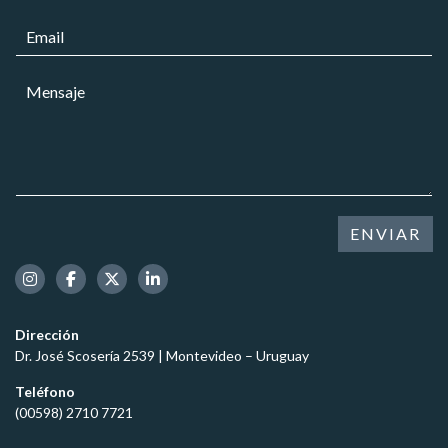
e
l
*
o
C
u
*
o
l
r
a
M
r
r
e
e
*
n
o
s
e
a
l
j
e
e
c
*
t
ENVIAR
r
ó
n
i
c
Dirección
o
Dr. José Scosería 2539 | Montevideo – Uruguay
*
Teléfono
(00598) 2710 7721