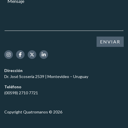
r
e
e
e
*
s
n
o
a
s
e
*
a
l
M
j
e
e
e
c
n
*
t
ENVIAR
s
r
a
ó
j
n
e
i
c
Dirección
o
Dr. José Scosería 2539 | Montevideo – Uruguay
*
Teléfono
(00598) 2710 7721
Copyright Quatromanos © 2026