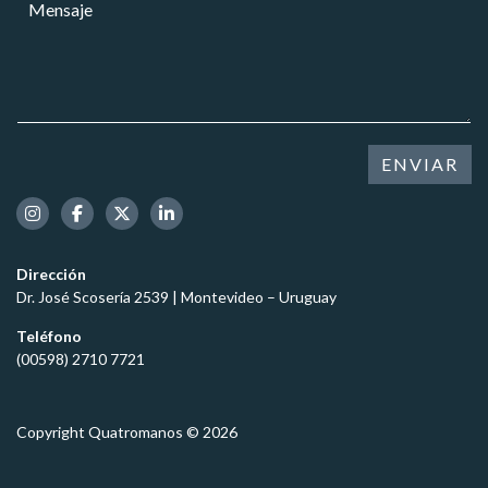
M
r
r
e
e
e
*
l
n
o
u
s
e
l
a
l
a
j
e
r
e
c
N
*
t
ENVIAR
o
r
m
ó
b
n
r
i
e
c
*
Dirección
o
Dr. José Scosería 2539 | Montevideo – Uruguay
*
Teléfono
(00598) 2710 7721
Copyright Quatromanos © 2026