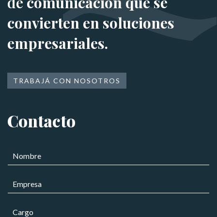
de
comunicación que se
convierten en soluciones
empresariales.
TRABAJÁ CON NOSOTROS
Contacto
N
o
m
E
b
m
r
p
e
C
r
*
a