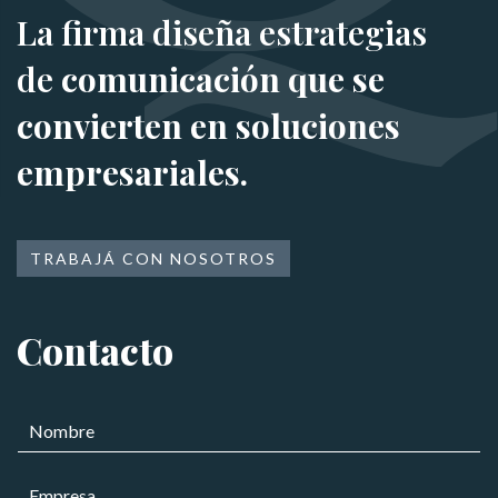
La firma diseña estrategias
de
comunicación que se
convierten en soluciones
empresariales.
TRABAJÁ CON NOSOTROS
Contacto
N
o
m
E
b