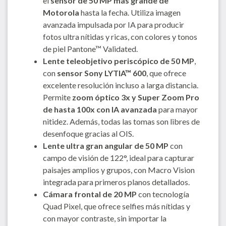
el
sensor de 50 MP más grande de
Motorola
hasta la fecha. Utiliza imagen
avanzada impulsada por IA para producir
fotos ultra nítidas y ricas, con colores y tonos
de piel Pantone™ Validated.
Lente teleobjetivo periscópico de 50 MP
,
con
sensor Sony LYTIA™ 600
, que ofrece
excelente resolución incluso a larga distancia.
Permite
zoom óptico 3x y Super Zoom Pro
de hasta 100x con IA avanzada
para mayor
nitidez. Además, todas las tomas son libres de
desenfoque gracias al OIS.
Lente ultra gran angular de 50 MP
con
campo de visión de 122°, ideal para capturar
paisajes amplios y grupos, con Macro Vision
integrada para primeros planos detallados.
Cámara frontal de 20 MP
con tecnología
Quad Pixel, que ofrece selfies más nítidas y
con mayor contraste, sin importar la