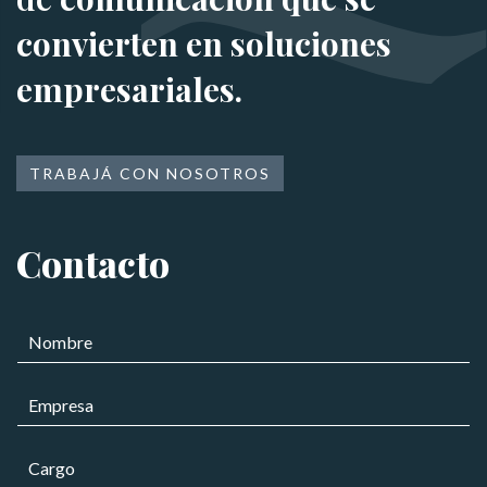
convierten en soluciones
empresariales.
TRABAJÁ CON NOSOTROS
Contacto
N
o
m
E
b
m
r
p
e
C
r
*
a
e