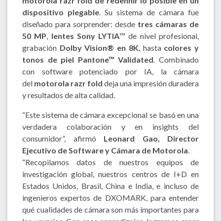
motorola razr fold de redefinir lo posible en un
dispositivo plegable
. Su sistema de cámara fue
diseñado para sorprender: desde
tres cámaras de
50 MP
,
lentes Sony LYTIA
™ de nivel profesional,
grabación
Dolby Vision® en 8K
, hasta
colores y
tonos de piel Pantone™ Validated
. Combinado
con software potenciado por IA, la cámara
del
motorola razr fold
deja una impresión duradera
y resultados de alta calidad.
“Este sistema de cámara excepcional se basó en una
verdadera colaboración y en insights del
consumidor”, afirmó
Leonard Gao, Director
Ejecutivo de Software y Cámara de Motorola
.
“Recopilamos datos de nuestros equipos de
investigación global, nuestros centros de I+D en
Estados Unidos, Brasil, China e India, e incluso de
ingenieros expertos de DXOMARK, para entender
qué cualidades de cámara son más importantes para