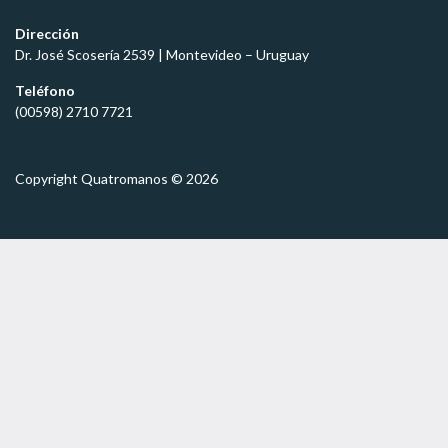
i
c
Dirección
o
Dr. José Scosería 2539 | Montevideo – Uruguay
*
Teléfono
(00598) 2710 7721
Copyright Quatromanos © 2026