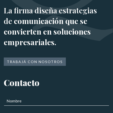
La firma diseña estrategias
de
comunicación que se
convierten en soluciones
empresariales.
TRABAJÁ CON NOSOTROS
Contacto
N
o
m
E