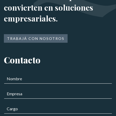
convierten en soluciones
empresariales.
TRABAJÁ CON NOSOTROS
Contacto
N
o
m
E
b
m
r
p
e
C
r
*
a
e