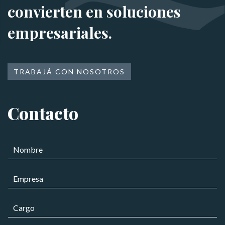
convierten en soluciones
empresariales.
TRABAJÁ CON NOSOTROS
Contacto
N
o
m
E
b
m
r
p
e
C
r
*
a
e
r
s