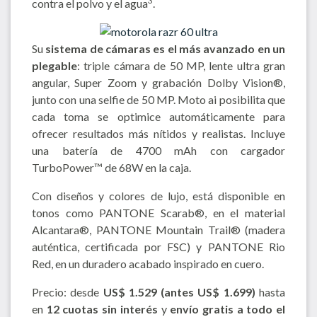
3
contra el polvo y el agua
.
Su
sistema de cámaras es el más avanzado en un
plegable
: triple cámara de 50 MP, lente ultra gran
angular, Super Zoom y grabación Dolby Vision®,
junto con una selfie de 50 MP. Moto ai posibilita que
cada toma se optimice automáticamente para
ofrecer resultados más nítidos y realistas. Incluye
una batería de 4700 mAh con cargador
TurboPower™ de 68W en la caja.
Con diseños y colores de lujo, está disponible en
tonos como PANTONE Scarab®, en el material
Alcantara®, PANTONE Mountain Trail® (madera
auténtica, certificada por FSC) y PANTONE Rio
Red, en un duradero acabado inspirado en cuero.
Precio: desde
US$
1.529
(antes US$
1.699
)
hasta
en
12 cuotas sin interés
y
envío gratis a todo el