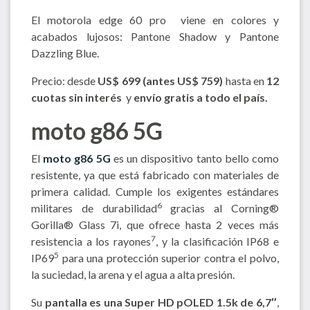
El motorola edge 60 pro viene en colores y
acabados lujosos: Pantone Shadow y Pantone
Dazzling Blue.
Precio: desde
US$ 699
(antes US$ 759)
hasta en
12
cuotas sin interés
y
envío gratis a todo el país.
moto g86 5G
El
moto g86 5G
es un dispositivo tanto bello como
resistente, ya que está fabricado con materiales de
primera calidad. Cumple los exigentes estándares
6
militares de durabilidad
gracias al Corning®
Gorilla® Glass 7i, que ofrece hasta 2 veces más
7
resistencia a los rayones
, y la clasificación IP68 e
5
IP69
para una protección superior contra el polvo,
la suciedad, la arena y el agua a alta presión.
Su
pantalla es una Super HD pOLED 1.5k de 6,7″
,