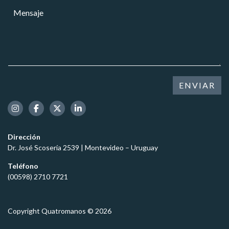
a
r
M
r
r
e
e
e
*
o
n
o
*
s
e
C
a
l
e
j
e
l
e
c
u
*
t
ENVIAR
l
r
a
ó
r
n
i
c
Dirección
o
Dr. José Scosería 2539 | Montevideo – Uruguay
*
Teléfono
(00598) 2710 7721
Copyright Quatromanos © 2026