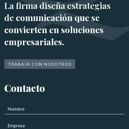
La firma diseña estrategias
de
comunicación que se
convierten en soluciones
empresariales.
TRABAJÁ CON NOSOTROS
Contacto
e
N
l
o
e
m
c
E
b
t
m
r