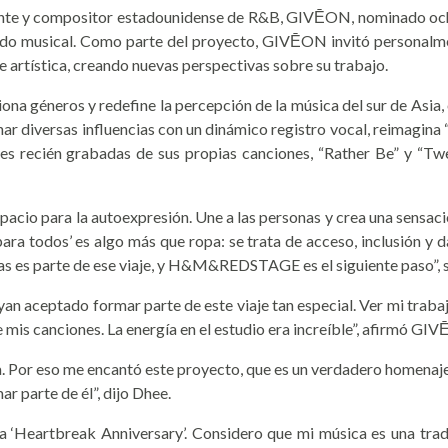
e y compositor estadounidense de R&B, GIVĒON, nominado ocho 
do musical. Como parte del proyecto, GIVĒON invitó personalme
te artística, creando nuevas perspectivas sobre su trabajo.
iona géneros y redefine la percepción de la música del sur de Asi
ar diversas influencias con un dinámico registro vocal, reimagi
s recién grabadas de sus propias canciones, “Rather Be” y “Twen
spacio para la autoexpresión. Une a las personas y crea una sensació
ra todos’ es algo más que ropa: se trata de acceso, inclusión y da
ras es parte de ese viaje, y H&M&REDSTAGE es el siguiente paso”,
n aceptado formar parte de este viaje tan especial. Ver mi trabaj
mis canciones. La energía en el estudio era increíble”, afirmó GI
a. Por eso me encantó este proyecto, que es un verdadero homenaje
r parte de él”, dijo Dhee.
a ‘Heartbreak Anniversary’. Considero que mi música es una tra