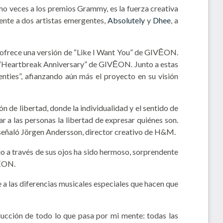
veces a los premios Grammy, es la fuerza creativa
nte a dos artistas emergentes,
Absolutely
y
Dhee
, a
a, ofrece una versión de “Like I Want You” de GIVĒON.
na “Heartbreak Anniversary” de GIVĒON. Junto a estas
ties”, afianzando aún más el proyecto en su visión
n de libertad, donde la individualidad y el sentido de
r a las personas la libertad de expresar quiénes son.
 señaló Jörgen Andersson, director creativo de H&M.
o a través de sus ojos ha sido hermoso, sorprendente
VĒON.
 a las diferencias musicales especiales que hacen que
ducción de todo lo que pasa por mi mente: todas las