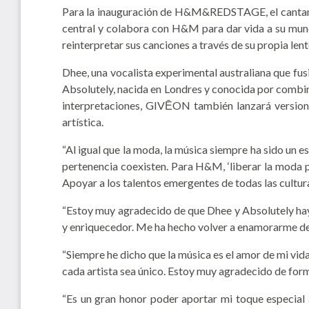
Para la inauguración de H&M&REDSTAGE, el cantant
central y colabora con H&M para dar vida a su mun
reinterpretar sus canciones a través de su propia len
Dhee, una vocalista experimental australiana que fus
Absolutely, nacida en Londres y conocida por combin
interpretaciones, GIVĒON también lanzará versione
artística.
“Al igual que la moda, la música siempre ha sido un e
pertenencia coexisten. Para H&M, ‘liberar la moda pa
Apoyar a los talentos emergentes de todas las cultu
“Estoy muy agradecido de que Dhee y Absolutely haya
y enriquecedor. Me ha hecho volver a enamorarme de 
“Siempre he dicho que la música es el amor de mi vid
cada artista sea único. Estoy muy agradecido de forma
“Es un gran honor poder aportar mi toque especial 