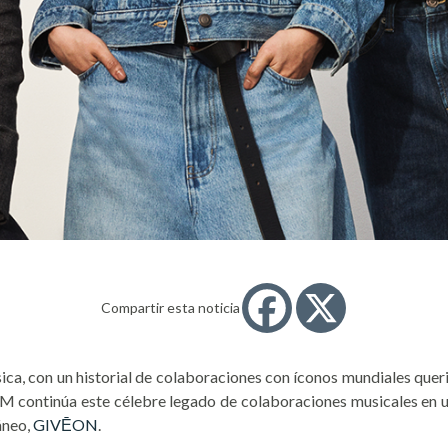
Compartir esta noticia
ca, con un historial de colaboraciones con íconos mundiales querid
ntinúa este célebre legado de colaboraciones musicales en un
áneo,
GIVĒON
.