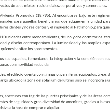
yectos de usos mixtos, residenciales, corporativos y comerciales.
ienda Promovida (18.795). Al encontrarse bajo este régimen, 
oniales para aquellos beneficiarios que adquieren la unidad para
e residentes y no residentes y el impuesto al Patrimonio, para quie
110 unidades entre monoambientes, de uno y dos dormitorios, termi
idad y diseño contemporáneo. La luminosidad y los amplios espaci
e quienes habitan los apartamentos.
os sus espacios, fomentando la integración y la conexión con s
sonas con movilidad reducida.
, el edificio cuenta con gimnasio, parrilleros equipados, áreas de
largo ubicado la zona del solarium del último piso se incorpora a
s, aperturas con tag de las puertas principales y de las áreas co
entes de seguridad y gran diversidad de amenities, gracias a la esc
siva a la hora de comprar o alquilar.