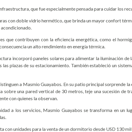
 infraestructura, que fue especialmente pensada para cuidar los rec
uras con doble vidrio hermético, que brinda un mayor confort térm
re acondicionado.
es que contribuyen con la eficiencia energética, como el hormig
consecuencia un alto rendimiento en energía térmica.
uctura incorporó paneles solares para alimentar la iluminación de l
as las plazas de su estacionamiento. También estableció un siste
 distinguen a Masmio Guayabos. En su patio principal sorprende l
da sobre una pared vertical de 30 metros, teje una sucesión de t
rente con quienes la observan.
midad a los servicios, Masmio Guayabos se transforma en un luga
das.
enta con unidades para la venta de un dormitorio desde USD 130 mi