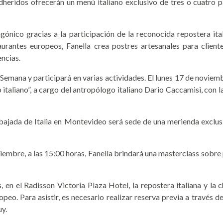
ridos ofrecerán un menú italiano exclusivo de tres o cuatro pa
gónico gracias a la participación de la reconocida repostera ital
urantes europeos, Fanella crea postres artesanales para cliente
ncias.
 Semana y participará en varias actividades. El lunes 17 de noviembre
o italiano”, a cargo del antropólogo italiano Dario Caccamisi, con l
bajada de Italia en Montevideo será sede de una merienda exclus
viembre, a las 15:00 horas, Fanella brindará una masterclass sobr
as, en el Radisson Victoria Plaza Hotel, la repostera italiana y 
ropeo. Para asistir, es necesario realizar reserva previa a través
y.