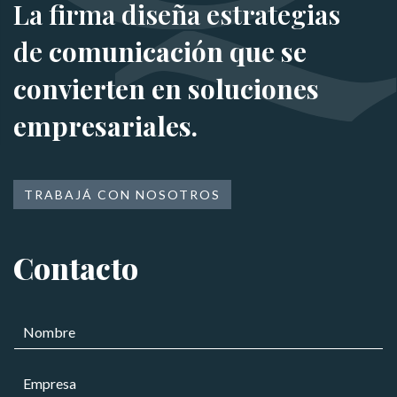
La firma diseña estrategias
de
comunicación que se
convierten en soluciones
empresariales.
TRABAJÁ CON NOSOTROS
Contacto
N
o
m
E
b
m
r