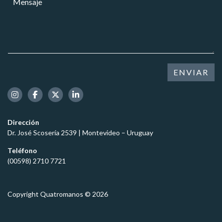
r
o
e
e
*
C
n
o
a
s
e
r
a
l
g
j
e
o
e
c
C
*
t
ENVIAR
e
r
l
ó
u
n
l
i
a
c
Dirección
r
o
Dr. José Scosería 2539 | Montevideo – Uruguay
*
Teléfono
(00598) 2710 7721
Copyright Quatromanos © 2026