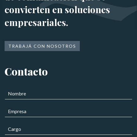
convierten en soluciones
empresariales.
TRABAJÁ CON NOSOTROS
Contacto
N
o
m
E
b
m
r
p
e
C
r
*
a
e