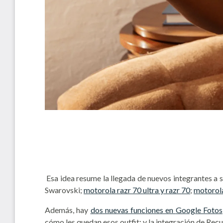
Esa idea resume la llegada de nuevos integrantes a s
Swarovski;
motorola razr 70 ultra y razr 70
;
motorola
Además, hay
dos nuevas funciones en
Google Fotos
cómo les quedan esos outfit; y la integración de Rec