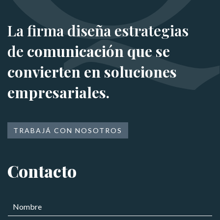
La firma diseña estrategias
de
comunicación que se
convierten en soluciones
empresariales.
TRABAJÁ CON NOSOTROS
Contacto
e
N
l
o
e