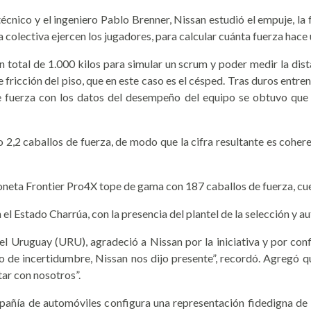
técnico y el ingeniero Pablo Brenner, Nissan estudió el empuje, la 
olectiva ejercen los jugadores, para calcular cuánta fuerza hace 
 total de 1.000 kilos para simular un scrum y poder medir la dist
fricción del piso, que en este caso es el césped. Tras duros entre
de fuerza con los datos del desempeño del equipo se obtuvo que u
2,2 caballos de fuerza, de modo que la cifra resultante es cohere
ioneta Frontier Pro4X tope de gama con 187 caballos de fuerza, cu
l Estado Charrúa, con la presencia del plantel de la selección y a
el Uruguay (URU), agradeció a Nissan por la iniciativa y por confi
de incertidumbre, Nissan nos dijo presente”, recordó. Agregó qu
star con nosotros”.
añía de automóviles configura una representación fidedigna de la