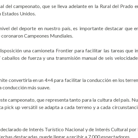
final del campeonato, que se lleva adelante en la Rural del Prad
en Estados Unidos.
vel del deporte en nuestro país, es importante destacar que en 
 se coronaron Campeones Mundiales.
posición una camioneta Frontier para facilitar las tareas que i
7 caballos de fuerza y una transmisión manual de seis velocidade
te convertirla en un 4×4 para facilitar la conducción en los terre
na conducción más suave.
e campeonato, que representa tanto para la cultura del país. Nuest
ta pick up versátil se adapta a cada terreno y a cada circunstanc
larado de Interés Turístico Nacional y de Interés Cultural por 
fechas destacadas, puede llegar a recibir a 7.000 espectadores.