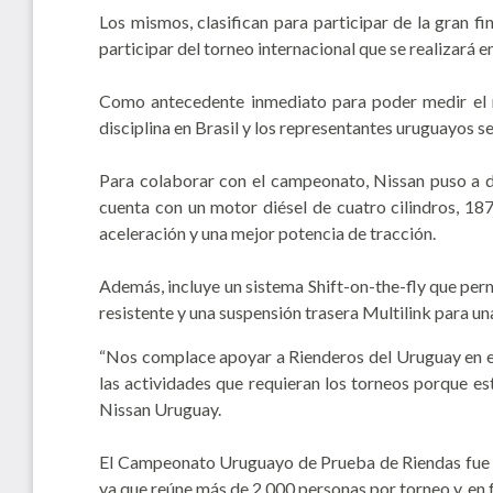
Los mismos, clasifican para participar de la gran 
participar del torneo internacional que se realizará 
Como antecedente inmediato para poder medir el ni
disciplina en Brasil y los representantes uruguayos
Para colaborar con el campeonato, Nissan puso a dis
cuenta con un motor diésel de cuatro cilindros, 18
aceleración y una mejor potencia de tracción.
Además, incluye un sistema Shift-on-the-fly que permi
resistente y una suspensión trasera Multilink para u
“Nos complace apoyar a Rienderos del Uruguay en est
las actividades que requieran los torneos porque es
Nissan Uruguay.
El Campeonato Uruguayo de Prueba de Riendas fue dec
ya que reúne más de 2.000 personas por torneo y, en 