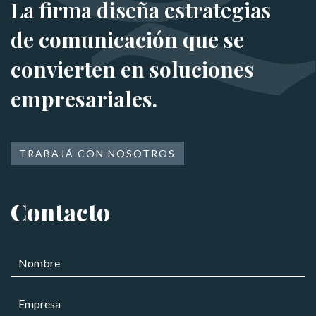
La firma diseña estrategias
de
comunicación que se
convierten en soluciones
empresariales.
TRABAJÁ CON NOSOTROS
Contacto
N
o
m
E
b
m
r