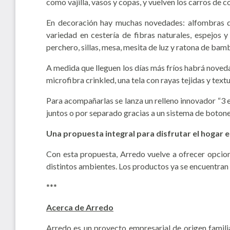
como vajilla, vasos y copas, y vuelven los carros de 
En decoración hay muchas novedades: alfombras de
variedad en cestería de fibras naturales, espejos 
perchero, sillas, mesa, mesita de luz y ratona de ba
A medida que lleguen los días más fríos habrá nove
microfibra crinkled, una tela con rayas tejidas y text
Para acompañarlas se lanza un relleno innovador “3
juntos o por separado gracias a un sistema de botone
Una propuesta integral para disfrutar el hogar e
Con esta propuesta, Arredo vuelve a ofrecer opcion
distintos ambientes. Los productos ya se encuentran d
***
Acerca de Arredo
Arredo es un proyecto empresarial de origen famili