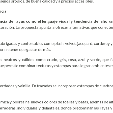
seños propios, de buena calidad y a precios accesibles.
ncia
cia de rayas como el lenguaje visual y tendencia del año
, u
ación. La propuesta apunta a ofrecer alternativas que conecten 
abrigadas y confortables como plush, velvet, jacquard, corderoy y 
ño sin tener que gastar de más.
s neutros y cálidos como crudo, gris, rosa, azul y verde, que
l que permite combinar texturas y estampas para lograr ambientes m
ordados y vainilla. En frazadas se incorporan estampas de cuadros 
mica y poliresina, nuevos colores de toallas y batas, además de al
arraderas, individuales y delantales, donde predominan las rayas