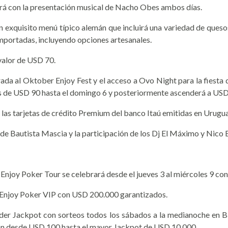
tará con la presentación musical de Nacho Obes ambos días.
un exquisito menú típico alemán que incluirá una variedad de ques
mportadas, incluyendo opciones artesanales.
valor de USD 70.
ada al Oktober Enjoy Fest y el acceso a Ovo Night para la fiesta 
r es de USD 90 hasta el domingo 6 y posteriormente ascenderá a US
las tarjetas de crédito Premium del banco Itaú emitidas en Urugua
 de Bautista Mascia y la participación de los Dj El Máximo y Nico
 Enjoy Poker Tour se celebrará desde el jueves 3 al miércoles 9 c
 el Enjoy Poker VIP con USD 200.000 garantizados.
 Jackpot con sorteos todos los sábados a la medianoche en Blen
rán desde USD 100 hasta el mayor Jackpot de USD 10.000.