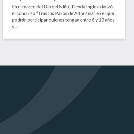
En el marco del Día del Niño, Tienda Inglesa lanzó
el concurso “Tras los Pasos de Alfonsina”, en el que
podrán participar quienes tengan entre 6 y 13 años
y…