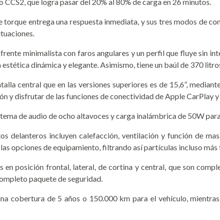
to CCS2, que logra pasar del 20% al 80% de carga en 26 minutos.
 torque entrega una respuesta inmediata, y sus tres modos de 
ituaciones.
rente minimalista con faros angulares y un perfil que fluye sin int
estética dinámica y elegante. Asimismo, tiene un baúl de 370 litros
pantalla central que en las versiones superiores es de 15,6”, media
ón y disfrutar de las funciones de conectividad de Apple CarPlay 
ema de audio de ocho altavoces y carga inalámbrica de 50W para 
os delanteros incluyen calefacción, ventilación y función de ma
las opciones de equipamiento, filtrando así partículas incluso más
s en posición frontal, lateral, de cortina y central, que son co
completo paquete de seguridad.
 una cobertura de 5 años o 150.000 km para el vehículo, mientra