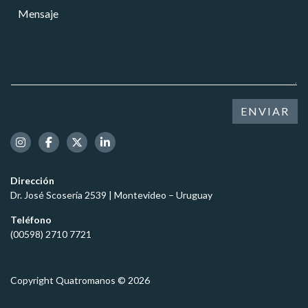
l
M
r
r
u
e
e
*
l
n
o
a
s
e
r
a
l
C
j
e
e
e
c
l
*
t
ENVIAR
u
r
l
ó
a
n
r
i
c
Dirección
o
Dr. José Scosería 2539 | Montevideo – Uruguay
*
Teléfono
(00598) 2710 7721
Copyright Quatromanos © 2026