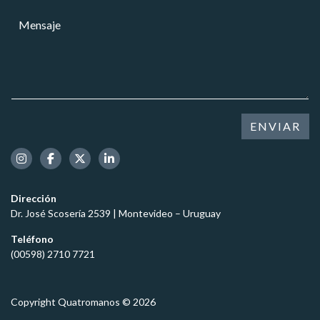
o
r
a
M
m
r
r
e
b
e
*
n
r
o
s
e
e
a
l
j
e
e
c
*
t
ENVIAR
r
ó
n
i
c
Dirección
o
Dr. José Scosería 2539 | Montevideo – Uruguay
*
Teléfono
(00598) 2710 7721
Copyright Quatromanos © 2026