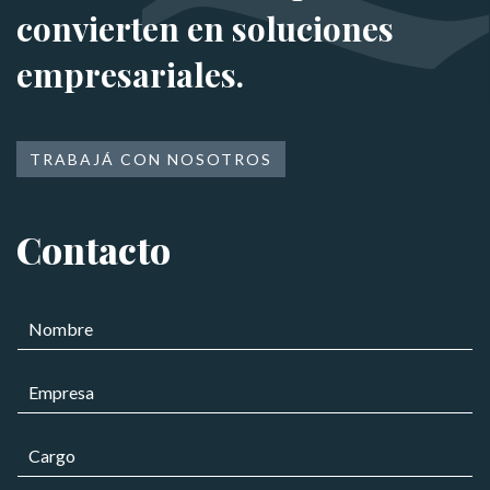
convierten en soluciones
empresariales.
TRABAJÁ CON NOSOTROS
Contacto
N
o
m
E
b
m
r
p
e
C
r
*
a
e
r