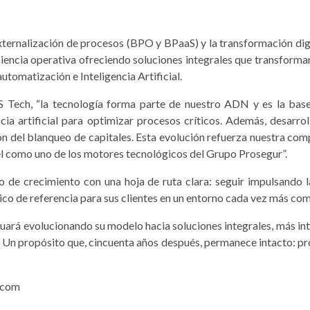
ternalización de procesos (BPO y BPaaS) y la transformación digi
ciencia operativa ofreciendo soluciones integrales que transforman
tomatización e Inteligencia Artificial.
 Tech, “la tecnología forma parte de nuestro ADN y es la bas
ncia artificial para optimizar procesos críticos. Además, desarr
ión del blanqueo de capitales. Esta evolución refuerza nuestra com
pel como uno de los motores tecnológicos del Grupo Prosegur”.
 de crecimiento con una hoja de ruta clara: seguir impulsando la
co de referencia para sus clientes en un entorno cada vez más com
nuará evolucionando su modelo hacia soluciones integrales, más inte
. Un propósito que, cincuenta años después, permanece intacto: pr
.com