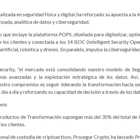
lizada en seguridad física y digital, ha reforzado su apuesta a l
nzada, analítica de datos y ciberseguridad.
que incluye la plataforma POPS, diseñada para digitalizar, optimi
e los clientes y conectada a los 14 iSOC (Intelligent Security Op
rtificial, robótica y drones. En paralelo, impulsa la cibersegurida
rity, “el mercado está consolidando nuestro modelo de Segur
más avanzadas y la explotación estratégica de los datos. Así
stro compromiso es seguir liderando la transformación hacia un
ía a día y reforzando su capacidad de decisión a través de los dat
ivos
Productos de Transformación supongan más del 35% del total de lo
los clientes.
cional de custodia de criptoactivos, Prosegur Crypto, ha lanzado 