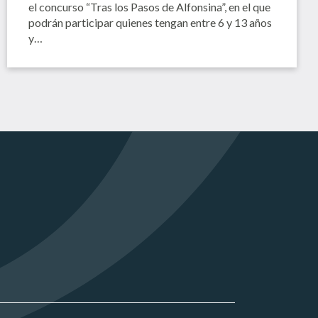
el concurso “Tras los Pasos de Alfonsina”, en el que
podrán participar quienes tengan entre 6 y 13 años
y…