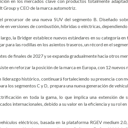
sición en los mercados clave con productos totalmente adaptado
lt Group y CEO de la marca automotriz.
r, el precursor de una nueva SUV del segmento B. Diseñado sob
e en versiones de combustión, híbridas o eléctricas, dependiendo
argo, la Bridger establece nuevos estándares en su categoría en t
r para las rodillas en los asientos traseros, un récord en el segmen
ntes de finales de 2027 y se expanda gradualmente hacia otros mer
siste en reforzar la posición de la marca en Europa, con 12 nuevos
 liderazgo histórico, continuará fortaleciendo su presencia con m
para los segmentos C y D, prepara una nueva generación de vehículo
ctrificación en toda la gama, lo que implica una extensión de s
ados internacionales, debido a su valor en la eficiencia y su rol e
ehículos eléctricos, basada en la plataforma RGEV medium 2.0, d