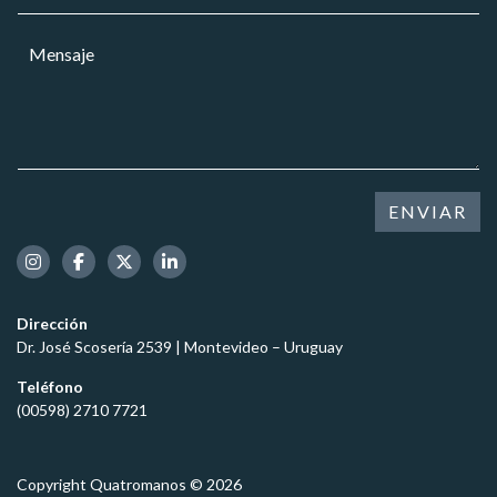
s
o
l
a
r
a
j
M
r
r
e
e
e
*
n
o
s
e
a
l
j
e
e
c
*
t
ENVIAR
r
ó
n
i
c
Dirección
o
Dr. José Scosería 2539 | Montevideo – Uruguay
*
Teléfono
(00598) 2710 7721
Copyright Quatromanos © 2026