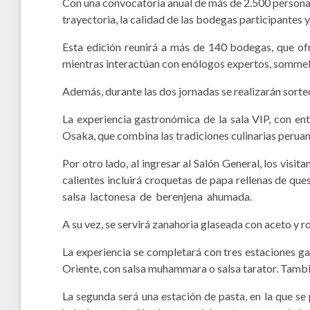
Con una convocatoria anual de más de 2.500 personas,
trayectoria, la calidad de las bodegas participantes 
Esta edición reunirá a más de 140 bodegas, que ofre
mientras interactúan con enólogos expertos, sommeli
Además, durante las dos jornadas se realizarán sorte
La experiencia gastronómica de la sala VIP, con ent
Osaka, que combina las tradiciones culinarias peruan
Por otro lado, al ingresar al Salón General, los vis
calientes incluirá croquetas de papa rellenas de qu
salsa lactonesa de berenjena ahumada.
A su vez, se servirá zanahoria glaseada con aceto y r
La experiencia se completará con tres estaciones ga
Oriente, con salsa muhammara o salsa tarator. Tambié
La segunda será una estación de pasta, en la que se