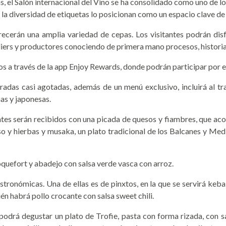
 el Salón internacional del Vino se ha consolidado como uno de los
y la diversidad de etiquetas lo posicionan como un espacio clave d
cerán una amplia variedad de cepas. Los visitantes podrán disfr
ers y productores conociendo de primera mano procesos, historias
os a través de la app Enjoy Rewards, donde podrán participar por e
radas casi agotadas, además de un menú exclusivo, incluirá al tr
as y japonesas.
itantes serán recibidos con una picada de quesos y fiambres, que a
eso y hierbas y musaka, un plato tradicional de los Balcanes y 
oquefort y abadejo con salsa verde vasca con arroz.
stronómicas. Una de ellas es de pinxtos, en la que se servirá ke
n habrá pollo crocante con salsa sweet chili.
 podrá degustar un plato de Trofie, pasta con forma rizada, con s