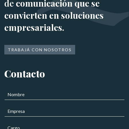
de
comunicación que se
convierten en soluciones
empresariales.
TRABAJÁ CON NOSOTROS
Contacto
*
N
M
o
e
m
n
E
b
s
m
r
a
p
e
j
C
r
*