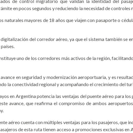
ados de control migratorio que validan la identidad del pasa
trámite en pocos segundos y reduciendo la necesidad de controles 
os naturales mayores de 18 años que viajen con pasaporte o cédula
 digitalización del corredor aéreo, ya que el sistema también se e
 países.
tituye uno de los corredores más activos de la región, facilitando
avance en seguridad y modernización aeroportuaria, y es resultad
ndo la conectividad regional y acompañando el crecimiento del tur
uayos en Argentina potencia las ventajas del puente aéreo para los
 este avance, que reafirma el compromiso de ambos aeropuertos d
y.
te aéreo cuenta con múltiples ventajas para los pasajeros, que in
asajeros de esta ruta tienen acceso a promociones exclusivas en A