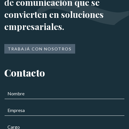
de
comunicación que se
convierten en soluciones
empresariales.
TRABAJÁ CON NOSOTROS
Contacto
N
o
m
C
E
b
o
m
r
r
p
e
r
C
r
*
e