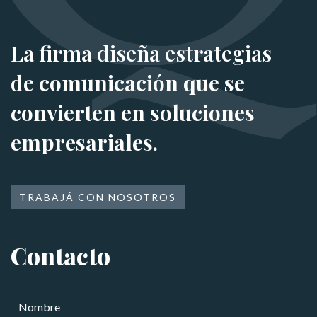
La firma diseña estrategias
de
comunicación que se
convierten en soluciones
empresariales.
TRABAJÁ CON NOSOTROS
Contacto
C
N
e
o