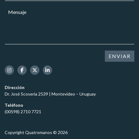
l
r
a
M
u
r
r
e
l
e
*
n
a
o
s
r
e
a
l
j
e
e
c
*
t
ENVIAR
r
ó
n
i
c
Dirección
o
Dr. José Scosería 2539 | Montevideo – Uruguay
*
Teléfono
(00598) 2710 7721
Copyright Quatromanos © 2026