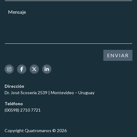
*
r
a
M
r
r
e
e
*
n
o
s
e
a
l
j
e
e
c
*
t
ENVIAR
r
ó
n
i
c
Dirección
o
Dr. José Scosería 2539 | Montevideo – Uruguay
*
Teléfono
(00598) 2710 7721
Copyright Quatromanos © 2026