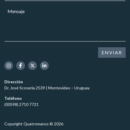
i
r
a
M
c
r
r
e
o
e
*
n
E
o
s
m
e
a
p
l
j
r
e
e
e
c
*
s
t
ENVIAR
a
r
ó
n
i
c
Dirección
o
Dr. José Scosería 2539 | Montevideo – Uruguay
*
Teléfono
(00598) 2710 7721
Copyright Quatromanos © 2026