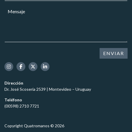
r
a
M
r
r
e
e
*
n
o
s
e
a
l
j
e
e
c
*
t
ENVIAR
r
ó
n
i
c
Dirección
o
Dr. José Scosería 2539 | Montevideo – Uruguay
*
Teléfono
(00598) 2710 7721
Copyright Quatromanos © 2026