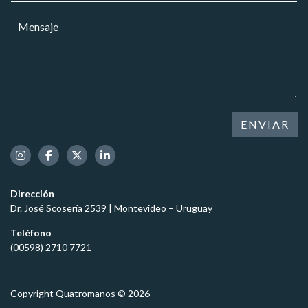
s
r
a
a
M
r
r
*
e
e
*
M
n
o
e
s
e
n
a
l
s
j
e
a
e
c
j
*
t
ENVIAR
e
r
ó
n
i
c
Dirección
o
Dr. José Scosería 2539 | Montevideo – Uruguay
*
Teléfono
(00598) 2710 7721
Copyright Quatromanos © 2026